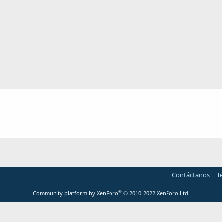
Contáctanos
T
®
Community platform by XenForo
© 2010-2022 XenForo Ltd.