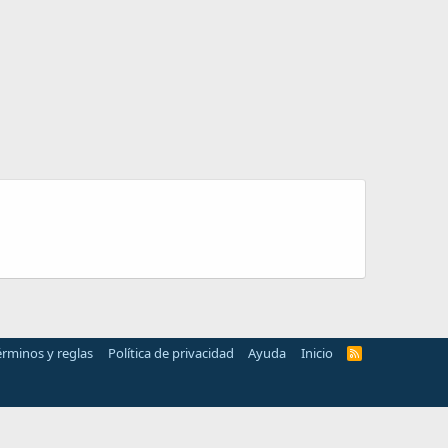
érminos y reglas
Política de privacidad
Ayuda
Inicio
R
S
S