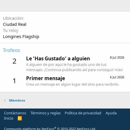
Ubicación
Ciudad Real
Tu reloj
Longines Flagship
Trofeos
Le 'Has Gustado' a alguien
8 Jul 2026
2
A alguien de por aquí le ha gustado uno de tus
mensajes. ¡Continua publicando así para conseguir más!
Primer mensaje
6 Jul 2026
1
Crea un mensaje en algún lugar del sitio para recibirlo.
Miembros
Contáctanos
Términos y reglas
Política de privacidad
Ayuda
Inicio
R
S
S
®
Community platform by XenForo
© 2010-2022 XenForo Ltd.