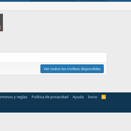
Ver todos los trofeos disponibles
érminos y reglas
Política de privacidad
Ayuda
Inicio
R
S
S