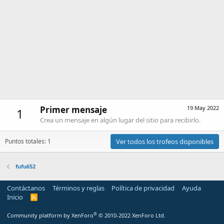
Primer mensaje
19 May 2022
1
Crea un mensaje en algún lugar del sitio para recibirlo.
Puntos totales: 1
Ver todos los trofeos disponibles
fufu652
Contáctanos
Términos y reglas
Política de privacidad
Ayuda
Inicio
R
S
S
®
Community platform by XenForo
© 2010-2022 XenForo Ltd.