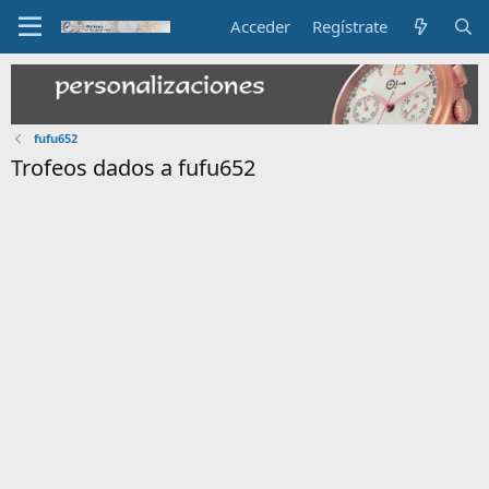
Acceder
Regístrate
fufu652
Trofeos dados a fufu652