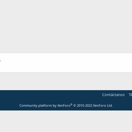
A
Contáctanos
T
®
Community platform by XenForo
© 2010-2022 XenForo Ltd.