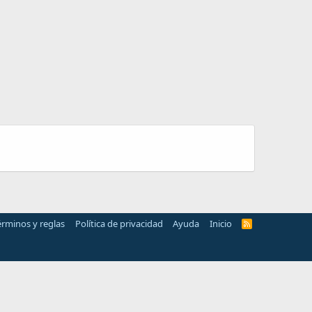
érminos y reglas
Política de privacidad
Ayuda
Inicio
R
S
S