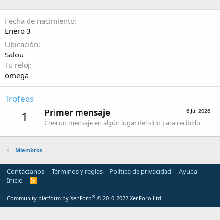
Fecha de nacimiento
Enero 3
Ubicación
Salou
Tu reloj
omega
Trofeos
Primer mensaje
6 Jul 2026
1
Crea un mensaje en algún lugar del sitio para recibirlo.
Miembros
Contáctanos
Términos y reglas
Política de privacidad
Ayuda
Inicio
R
S
S
®
Community platform by XenForo
© 2010-2022 XenForo Ltd.