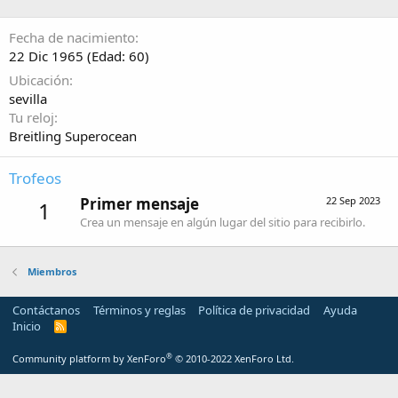
Fecha de nacimiento
22 Dic 1965 (Edad: 60)
Ubicación
sevilla
Tu reloj
Breitling Superocean
Trofeos
Primer mensaje
22 Sep 2023
1
Crea un mensaje en algún lugar del sitio para recibirlo.
Miembros
Contáctanos
Términos y reglas
Política de privacidad
Ayuda
Inicio
R
S
S
®
Community platform by XenForo
© 2010-2022 XenForo Ltd.