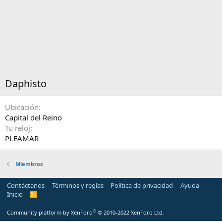
Daphisto
Ubicación
Capital del Reino
Tu reloj
PLEAMAR
Miembros
Contáctanos
Términos y reglas
Política de privacidad
Ayuda
Inicio
R
S
S
®
Community platform by XenForo
© 2010-2022 XenForo Ltd.