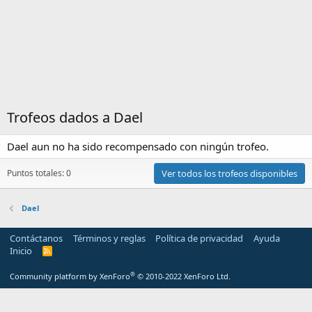
Trofeos dados a Dael
Dael aun no ha sido recompensado con ningún trofeo.
Puntos totales: 0
Ver todos los trofeos disponibles
Dael
Contáctanos
Términos y reglas
Política de privacidad
Ayuda
Inicio
R
S
S
®
Community platform by XenForo
© 2010-2022 XenForo Ltd.