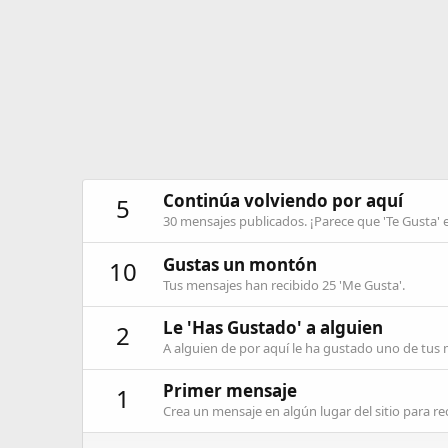
Continúa volviendo por aquí
5
30 mensajes publicados. ¡Parece que 'Te Gusta' 
Gustas un montón
10
Tus mensajes han recibido 25 'Me Gusta'.
Le 'Has Gustado' a alguien
2
A alguien de por aquí le ha gustado uno de tus
Primer mensaje
1
Crea un mensaje en algún lugar del sitio para rec