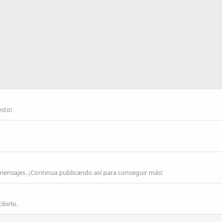
esto!
 mensajes. ¡Continua publicando así para conseguir más!
ibirlo.