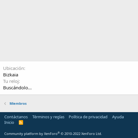
Ubicación
Bizkaia
Tu reloj
Buscándolo...
Miembros
Contáctanos
Términos y reglas
Política de privacidad
Ayuda
Inicio
R
S
S
®
Community platform by XenForo
© 2010-2022 XenForo Ltd.