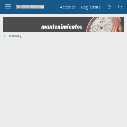
Acceder
Regístrate
andmcy