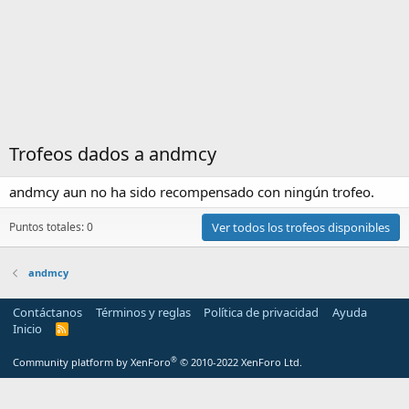
Trofeos dados a andmcy
andmcy aun no ha sido recompensado con ningún trofeo.
Puntos totales: 0
Ver todos los trofeos disponibles
andmcy
Contáctanos
Términos y reglas
Política de privacidad
Ayuda
Inicio
R
S
S
®
Community platform by XenForo
© 2010-2022 XenForo Ltd.