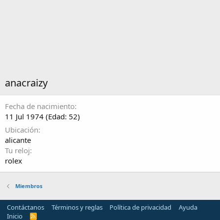
anacraizy
Fecha de nacimiento
11 Jul 1974 (Edad: 52)
Ubicación
alicante
Tu reloj
rolex
Miembros
Contáctanos
Términos y reglas
Política de privacidad
Ayuda
Inicio
R