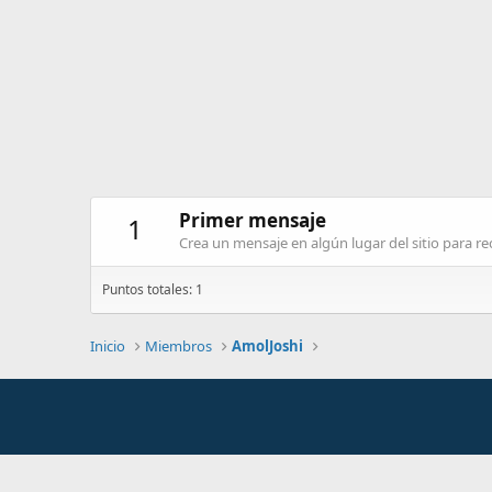
Primer mensaje
1
Crea un mensaje en algún lugar del sitio para rec
Puntos totales: 1
Inicio
Miembros
AmolJoshi