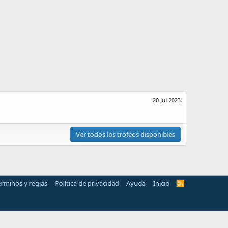
20 Jul 2023
Ver todos los trofeos disponibles
érminos y reglas
Política de privacidad
Ayuda
Inicio
R
S
S