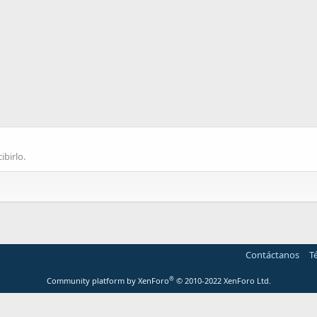
ibirlo.
Contáctanos
T
®
Community platform by XenForo
© 2010-2022 XenForo Ltd.