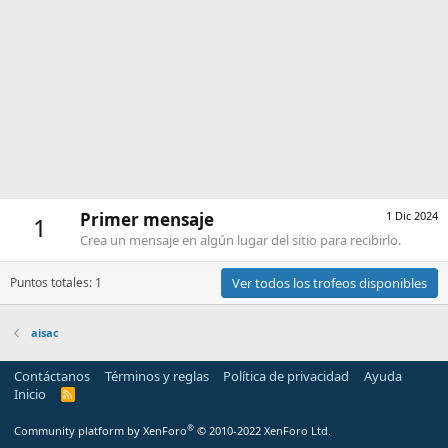
Primer mensaje
1 Dic 2024
1
Crea un mensaje en algún lugar del sitio para recibirlo.
Puntos totales: 1
Ver todos los trofeos disponibles
aisac
Contáctanos
Términos y reglas
Política de privacidad
Ayuda
Inicio
R
S
S
®
Community platform by XenForo
© 2010-2022 XenForo Ltd.