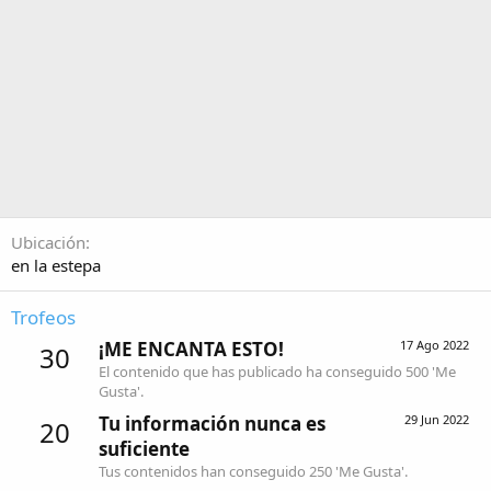
Ubicación
en la estepa
Trofeos
¡ME ENCANTA ESTO!
17 Ago 2022
30
El contenido que has publicado ha conseguido 500 'Me
Gusta'.
Tu información nunca es
29 Jun 2022
20
suficiente
Tus contenidos han conseguido 250 'Me Gusta'.