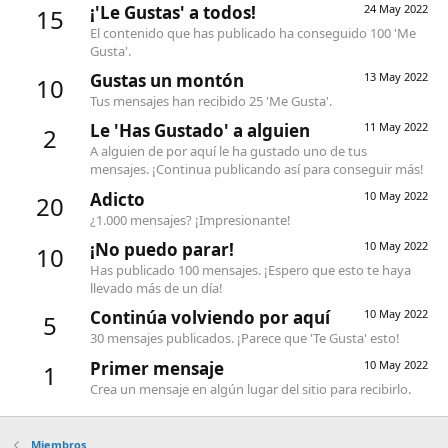
¡'Le Gustas' a todos!
24 May 2022
15
El contenido que has publicado ha conseguido 100 'Me
Gusta'.
Gustas un montón
13 May 2022
10
Tus mensajes han recibido 25 'Me Gusta'.
Le 'Has Gustado' a alguien
11 May 2022
2
A alguien de por aquí le ha gustado uno de tus
mensajes. ¡Continua publicando así para conseguir más!
Adicto
10 May 2022
20
¿1.000 mensajes? ¡Impresionante!
¡No puedo parar!
10 May 2022
10
Has publicado 100 mensajes. ¡Espero que esto te haya
llevado más de un día!
Continúa volviendo por aquí
10 May 2022
5
30 mensajes publicados. ¡Parece que 'Te Gusta' esto!
Primer mensaje
10 May 2022
1
Crea un mensaje en algún lugar del sitio para recibirlo.
Miembros