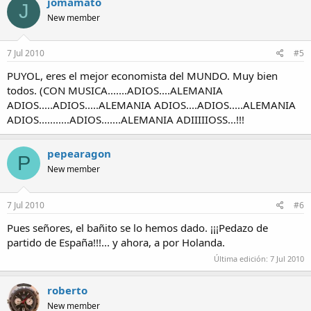
jomamato
J
New member
7 Jul 2010
#5
PUYOL, eres el mejor economista del MUNDO. Muy bien
todos. (CON MUSICA.......ADIOS....ALEMANIA
ADIOS.....ADIOS.....ALEMANIA ADIOS....ADIOS.....ALEMANIA
ADIOS...........ADIOS.......ALEMANIA ADIIIIIOSS...!!!
pepearagon
P
New member
7 Jul 2010
#6
Pues señores, el bañito se lo hemos dado. ¡¡¡Pedazo de
partido de España!!!... y ahora, a por Holanda.
Última edición:
7 Jul 2010
roberto
New member