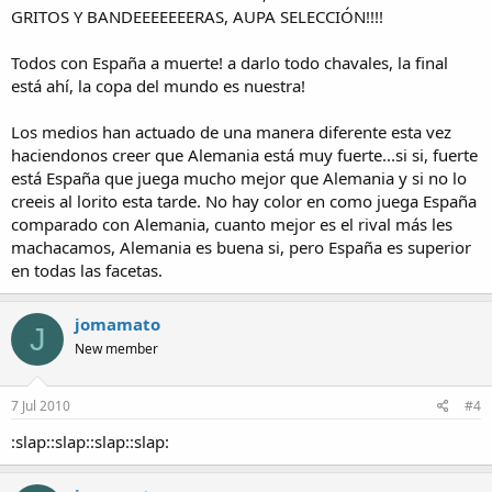
GRITOS Y BANDEEEEEEERAS, AUPA SELECCIÓN!!!!
Todos con España a muerte! a darlo todo chavales, la final
está ahí, la copa del mundo es nuestra!
Los medios han actuado de una manera diferente esta vez
haciendonos creer que Alemania está muy fuerte...si si, fuerte
está España que juega mucho mejor que Alemania y si no lo
creeis al lorito esta tarde. No hay color en como juega España
comparado con Alemania, cuanto mejor es el rival más les
machacamos, Alemania es buena si, pero España es superior
en todas las facetas.
jomamato
J
New member
7 Jul 2010
#4
:slap::slap::slap::slap: