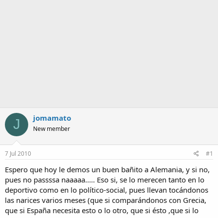
a
jomamato
J
New member
7 Jul 2010
#1
Espero que hoy le demos un buen bañito a Alemania, y si no,
pues no passssa naaaaa..... Eso si, se lo merecen tanto en lo
deportivo como en lo político-social, pues llevan tocándonos
las narices varios meses (que si comparándonos con Grecia,
que si España necesita esto o lo otro, que si ésto ,que si lo