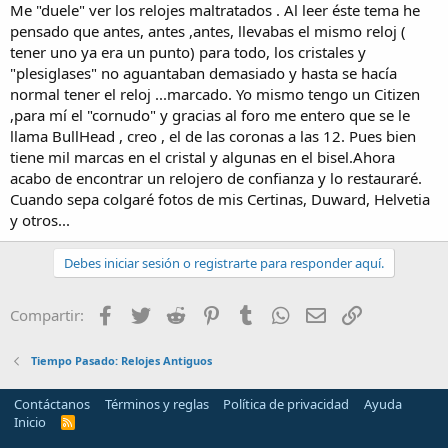
Me "duele" ver los relojes maltratados . Al leer éste tema he
pensado que antes, antes ,antes, llevabas el mismo reloj (
tener uno ya era un punto) para todo, los cristales y
"plesiglases" no aguantaban demasiado y hasta se hacía
normal tener el reloj ...marcado. Yo mismo tengo un Citizen
,para mí el "cornudo" y gracias al foro me entero que se le
llama BullHead , creo , el de las coronas a las 12. Pues bien
tiene mil marcas en el cristal y algunas en el bisel.Ahora
acabo de encontrar un relojero de confianza y lo restauraré.
Cuando sepa colgaré fotos de mis Certinas, Duward, Helvetia
y otros...
Debes iniciar sesión o registrarte para responder aquí.
Facebook
Twitter
Reddit
Pinterest
Tumblr
WhatsApp
Email
Enlace
Compartir:
Tiempo Pasado: Relojes Antiguos
Contáctanos
Términos y reglas
Política de privacidad
Ayuda
Inicio
R
S