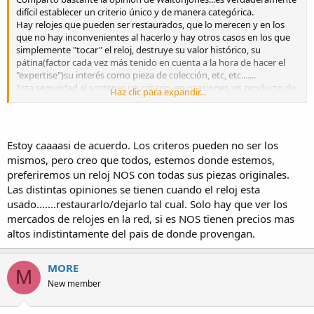
difícil establecer un criterio único y de manera categórica.
Hay relojes que pueden ser restaurados, que lo merecen y en los
que no hay inconvenientes al hacerlo y hay otros casos en los que
simplemente "tocar" el reloj, destruye su valor histórico, su
pátina(factor cada vez más tenido en cuenta a la hora de hacer el
"expertise")su interés como pieza de colección, etc, etc.......
Esta seguridad al sostener un criterio, en ocasiones, es producto de
Haz clic para expandir...
la falta de experiencia real y fáctica en el asunto. Ante esta
inexperiencia, siempre es mejor la prudencia y la inacción...muchas
veces(la mayoría de ellas), las intervenciones sobre un reloj son
irreversibles.
Estoy caaaasi de acuerdo. Los criteros pueden no ser los
Y todo esto que exponemos tiene también una validez relativa en
mismos, pero creo que todos, estemos donde estemos,
tiempo y espacio. Es decir, son criterios o modos de ver y de hacer el
preferiremos un reloj NOS con todas sus piezas originales.
asunto, válidos para una determinada época y en ocasiones, sólo en
Las distintas opiniones se tienen cuando el reloj esta
algunas regiones o países. Ni piensa, ni siente, ni ve lo mismo un
aficionado de Italia, que uno de Japón o uno de España. Sus
usado.......restaurarlo/dejarlo tal cual. Solo hay que ver los
historias son diferentes , sus contextos son distintos, su educación
mercados de relojes en la red, si es NOS tienen precios mas
y valores no son iguales...por lo que tampoco serán iguales sus
altos indistintamente del pais de donde provengan.
criterios a la hora de valorar una pieza para su colección.
Un saluti.
MORE
M
New member