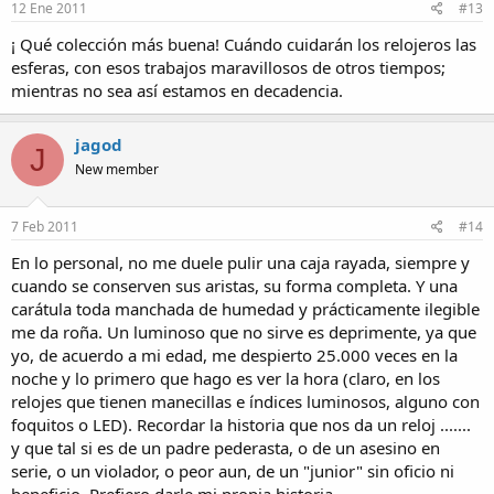
12 Ene 2011
#13
¡ Qué colección más buena! Cuándo cuidarán los relojeros las
esferas, con esos trabajos maravillosos de otros tiempos;
mientras no sea así estamos en decadencia.
jagod
J
New member
7 Feb 2011
#14
En lo personal, no me duele pulir una caja rayada, siempre y
cuando se conserven sus aristas, su forma completa. Y una
carátula toda manchada de humedad y prácticamente ilegible
me da roña. Un luminoso que no sirve es deprimente, ya que
yo, de acuerdo a mi edad, me despierto 25.000 veces en la
noche y lo primero que hago es ver la hora (claro, en los
relojes que tienen manecillas e índices luminosos, alguno con
foquitos o LED). Recordar la historia que nos da un reloj .......
y que tal si es de un padre pederasta, o de un asesino en
serie, o un violador, o peor aun, de un "junior" sin oficio ni
beneficio. Prefiero darle mi propia historia.