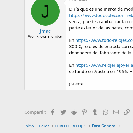
t
J
i
Diría que es una marca de moda
o
https://www.todocoleccion.net
n
venta, puedes canibalizar la c
s
:
parte exterior de las patas, c
jmac
Well-known member
En
https://www.todo-relojes.c
300 €, relojes de entrada con 
dependerá del fabricante de la
En
https://www.relojeriajoy
se fundó en Austria en 1956. 
¡Suerte!
Facebook
Twitter
Reddit
Pinterest
Tumblr
WhatsApp
Email
E
Compartir:
Inicio
Foros
FORO DE RELOJES
Foro General