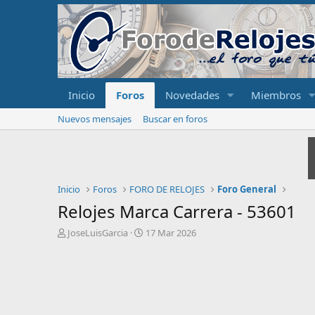
Inicio
Foros
Novedades
Miembros
Nuevos mensajes
Buscar en foros
Inicio
Foros
FORO DE RELOJES
Foro General
Relojes Marca Carrera - 53601
I
F
JoseLuisGarcia
17 Mar 2026
n
e
i
c
c
h
i
a
a
d
d
e