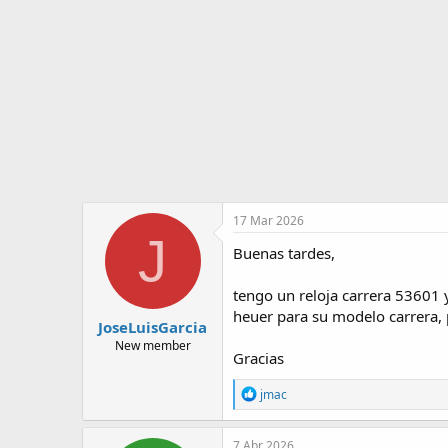
o
i
r
n
d
i
e
c
l
i
t
o
e
m
a
17 Mar 2026
J
Buenas tardes,
tengo un reloja carrera 53601 
heuer para su modelo carrera, 
JoseLuisGarcia
New member
Gracias
R
jmac
e
a
c
7 Abr 2026