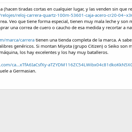
 (hacen tiradas cortas en cualquier lugar, y las venden sin que 
/relojes/reloj-carrera-quartz-100m-53601-caja-acero-cr20-04~
orrea. Veo que tiene forma especial, tienen muy mala leche y so
omprar una correa de cuero o caucho de esa medida y recortar a na
om/marca/carrera
tienen una tienda completa de la marca. A saber
calibres genéricos. Si montan Miyota (grupo Citizen) o Seiko so
 máquina, los hay excelentes y los hay muy batalleros.
eria.com/ca...xTfA6IaCsfXy-aTZYDM116ZC54LWibx04c81dkoKkN5X
Huele a Germasian.
nlace