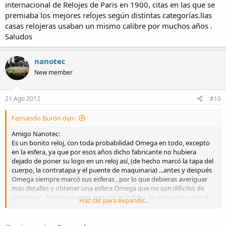
internacional de Relojes de Paris en 1900, citas en las que se
premiaba los mejores relojes según distintas categorías.llas
casas relojeras usaban un mismo calibre por muchos años .
Saludos
nanotec
New member
21 Ago 2012
#10
Fernando Burón dijo:
Amigo Nanotec:
Es un bonito reloj, con toda probabilidad Omega en todo, excepto
en la esfera, ya que por esos años dicho fabricante no hubiera
dejado de poner su logo en un reloj así, (de hecho marcó la tapa del
cuerpo, la contratapa y el puente de maquinaria) ...antes y después
Omega siempre marcó sus esferas , por lo que debieras averiguar
más detalles y obtener una esfera Omega que no son dificiles de
conseguir . El otro aspecto extraño es la falta de segundero a las 6 ,
Haz clic para expandir...
como era usual en esos modelos y años, tal vez tu relojero pudiera
revisar si efectivamente la maquinaria no trae rueda de segundos
en cuyo caso sería un modelo muy especial de Omega , sin