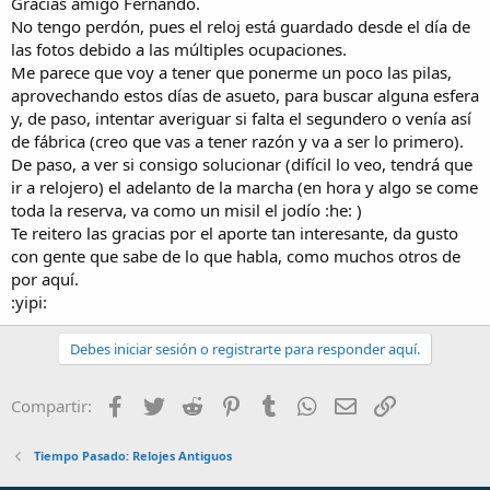
Gracias amigo Fernando.
segundero.
No tengo perdón, pues el reloj está guardado desde el día de
En cuanto a lo de Grand Prix , se refiere al calibre de Omega que en
las fotos debido a las múltiples ocupaciones.
ese caso fue galardonado en la exposición internacional de Relojes
Me parece que voy a tener que ponerme un poco las pilas,
de Paris en 1900, citas en las que se premiaba los mejores relojes
aprovechando estos días de asueto, para buscar alguna esfera
según distintas categorías.llas casas relojeras usaban un mismo
calibre por muchos años .
y, de paso, intentar averiguar si falta el segundero o venía así
Saludos
de fábrica (creo que vas a tener razón y va a ser lo primero).
De paso, a ver si consigo solucionar (difícil lo veo, tendrá que
ir a relojero) el adelanto de la marcha (en hora y algo se come
toda la reserva, va como un misil el jodío :he: )
Te reitero las gracias por el aporte tan interesante, da gusto
con gente que sabe de lo que habla, como muchos otros de
por aquí.
:yipi:
Debes iniciar sesión o registrarte para responder aquí.
Facebook
Twitter
Reddit
Pinterest
Tumblr
WhatsApp
Email
Enlace
Compartir:
Tiempo Pasado: Relojes Antiguos