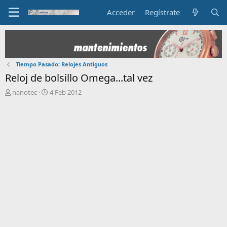
Acceder
Regístrate
Tiempo Pasado: Relojes Antiguos
Reloj de bolsillo Omega...tal vez
I
F
nanotec
4 Feb 2012
n
e
i
c
c
h
i
a
a
d
d
e
o
i
r
n
d
i
e
c
l
i
t
o
e
m