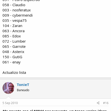
058 - Claudio
003 - nosferatux
009 - cybermendi
035 - vespa75
104 - Zaran
063 - Ancora
085 - Edox
072 - Lumber
065 - Garrote
048 - Asterix
150 - GutiG
061 - enay
Actualizo lista
TonieT
Baneado
5 Sep 2010
#16
Me apunto con el Nº044 por supuesto, ya tengo varias ideas