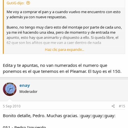
GutiG dijo:
Me voy a comprar el pan y a cuando vuelvo me encuentro con esto
y además ya con nueve respuestas.
Bueno, no tengo muy claro esto del montaje por parte de cada uno,
ya me iré haciendo una idea, pero de momento y de entrada me
apunto, esto hay que animarlo y dispuesto a ello. Si queda libre, el
62 que son los añitos que me van a caer dentro de nada
Haz clic para expandir...
051 - Pedro Izquierdo
058 - Claudio
003 - nosferatux
Edita y te apuntas, no van numerados el numero que
009 - cybermendi
ponemos es el que tenemos en el Pleamar. El tuyo es el 150.
035 - vespa75
104 - Zaran
062 - GutiG
enay
063 - Ancora
Moderador
085 - Edox
072- Lumber
048- Asterix
5 Sep 2010
#15
Garrote
Bonito detalle, Pedro. Muchas gracias. :guay::guay::guay:
Carlos (cara pescado)
051 - Pedro Izquierdo