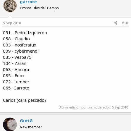
garrote
Cronos Dios del Tiempo
5 Sep 2010
#10
051 - Pedro Izquierdo
058 - Claudio
003 - nosferatux
009 - cybermendi
035 - vespa75
104 - Zaran
063 - Ancora
085 - Edox
072- Lumber
065- Garrote
Carlos (cara pescado)
Última edición por un moderador:
5 Sep 2010
GutiG
New member