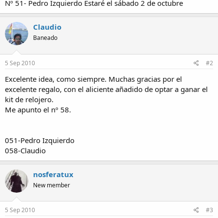
Nº 51- Pedro Izquierdo Estaré el sábado 2 de octubre
a
Claudio
Baneado
5 Sep 2010
#2
Excelente idea, como siempre. Muchas gracias por el
excelente regalo, con el aliciente añadido de optar a ganar el
kit de relojero.
Me apunto el nº 58.
051-Pedro Izquierdo
058-Claudio
nosferatux
New member
5 Sep 2010
#3