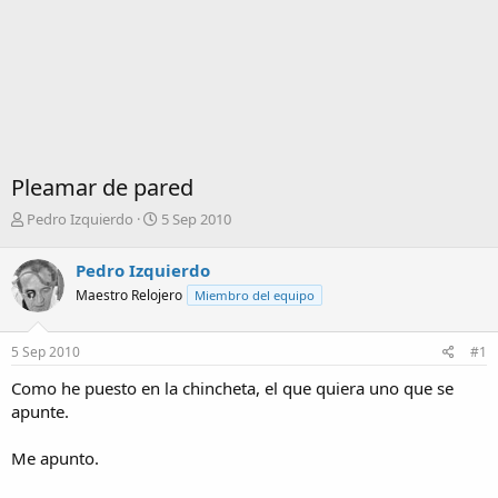
Pleamar de pared
I
F
Pedro Izquierdo
5 Sep 2010
n
e
i
c
Pedro Izquierdo
c
h
Maestro Relojero
Miembro del equipo
i
a
a
d
d
e
5 Sep 2010
#1
o
i
r
n
Como he puesto en la chincheta, el que quiera uno que se
d
i
apunte.
e
c
l
i
Me apunto.
t
o
e
m