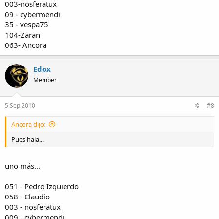
003-nosferatux
09 - cybermendi
35 - vespa75
104-Zaran
063- Ancora
Edox
Member
5 Sep 2010
#8
Ancora dijo:
Pues hala...
uno más...
051 - Pedro Izquierdo
058 - Claudio
003 - nosferatux
009 - cybermendi