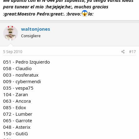
para tunear el mio :he:jejeje:he:, muchas gracias
:great:Maestro Pedro:great:. :bravo:
la:
waltonjones
Consigliere
5 Sep 2010
#17
051 - Pedro Izquierdo
058 - Claudio
003 - nosferatux
009 - cybermendi
035 - vespa75
104 - Zaran
063 - Ancora
085 - Edox
072 - Lumber
065 - Garrote
048 - Asterix
150 - GutiG