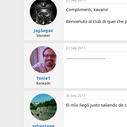
22 Sep 2011
Complimenti, kavans!
Benvenuto al club di quei che 
JagSagaz
Member
22 Sep 2011
...................................
TonieT
Baneado
30 Sep 2011
El mío llegó justo saliendo de c
ashantene