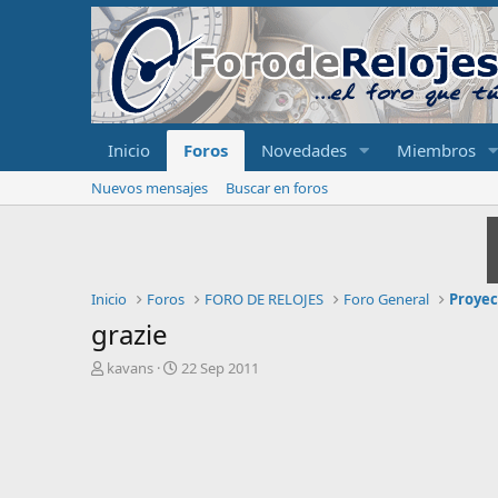
Inicio
Foros
Novedades
Miembros
Nuevos mensajes
Buscar en foros
Inicio
Foros
FORO DE RELOJES
Foro General
Proyec
grazie
I
F
kavans
22 Sep 2011
n
e
i
c
c
h
i
a
a
d
d
e