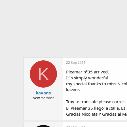
o
i
r
n
d
i
e
c
l
i
t
o
e
m
a
22 Sep 2011
K
Pleamar n°35 arrived,
It' s simply wonderful.
my special thanks to miss Nico
kavans.
kavans
New member
Tray to translate please correct
El Pleamar 35 llego' a Italia.
Gracias Nicoleta Y Gracias al M