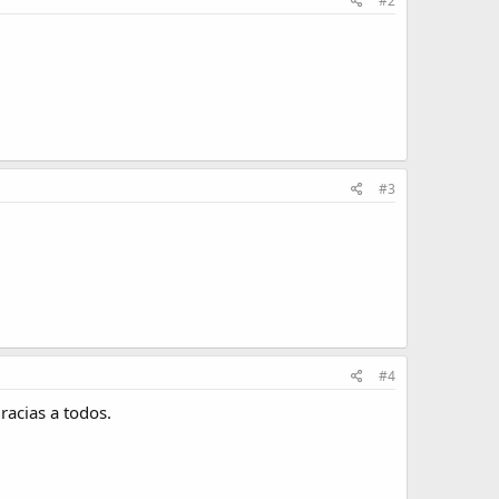
#2
#3
#4
Gracias a todos.