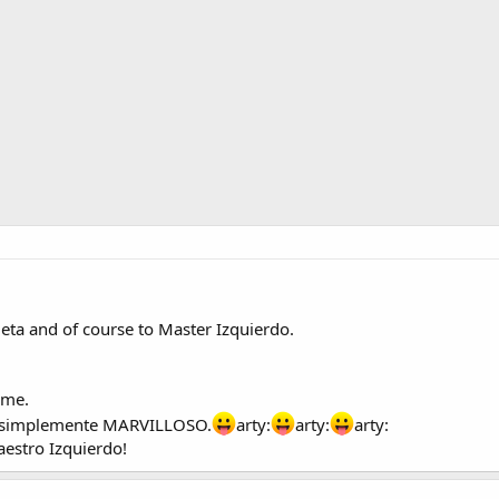
leta and of course to Master Izquierdo.
 me.
 Es simplemente MARVILLOSO.
arty:
arty:
arty:
aestro Izquierdo!