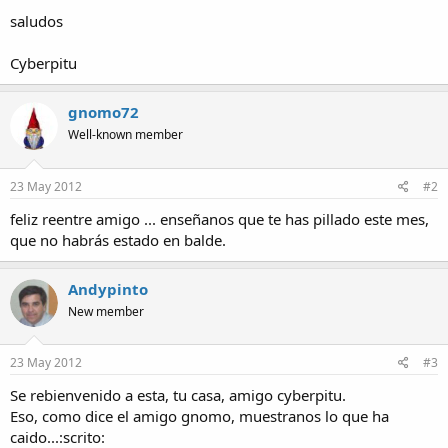
a
saludos
Cyberpitu
gnomo72
Well-known member
23 May 2012
#2
feliz reentre amigo ... enseñanos que te has pillado este mes,
que no habrás estado en balde.
Andypinto
New member
23 May 2012
#3
Se rebienvenido a esta, tu casa, amigo cyberpitu.
Eso, como dice el amigo gnomo, muestranos lo que ha
caido...:scrito: