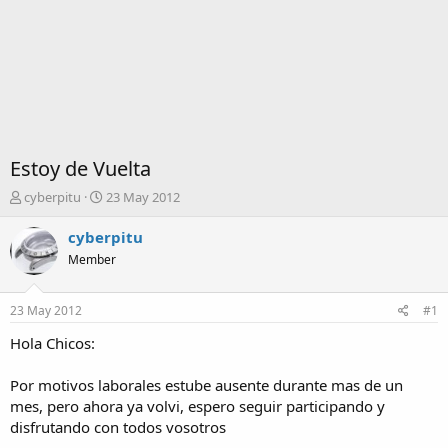
Estoy de Vuelta
I
F
cyberpitu
23 May 2012
n
e
i
c
cyberpitu
c
h
Member
i
a
a
d
d
e
23 May 2012
#1
o
i
r
n
Hola Chicos:
d
i
e
c
Por motivos laborales estube ausente durante mas de un
l
i
mes, pero ahora ya volvi, espero seguir participando y
t
o
disfrutando con todos vosotros
e
m