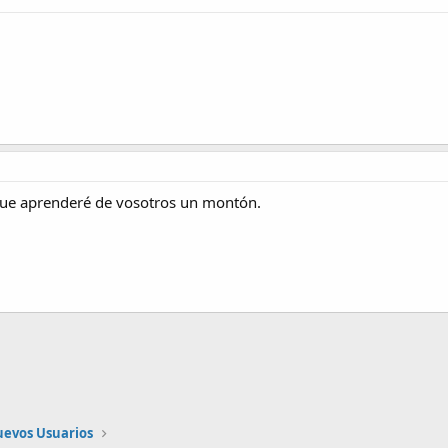
que aprenderé de vosotros un montón.
nlace
uevos Usuarios