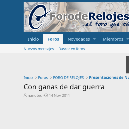
Inicio
Foros
Novedades
Miembros
Nuevos mensajes
Buscar en foros
Inicio
Foros
FORO DE RELOJES
Presentaciones de N
Con ganas de dar guerra
I
F
nanotec
14 Nov 2011
n
e
i
c
c
h
i
a
a
d
d
e