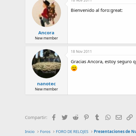
18 Nov 2011
Bienvenido al foro:great:
Ancora
New member
18 Nov 2011
Gracias Ancora, estoy seguro 
nanotec
New member
Facebook
Twitter
Reddit
Pinterest
Tumblr
WhatsApp
Email
E
Compartir:
Inicio
Foros
FORO DE RELOJES
Presentaciones de N