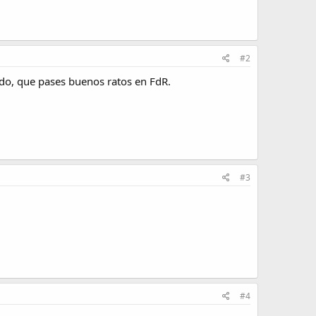
#2
odo, que pases buenos ratos en FdR.
#3
#4