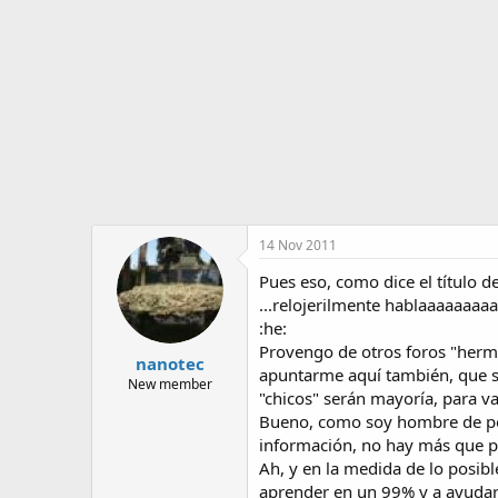
o
i
r
n
d
i
e
c
l
i
t
o
e
m
a
14 Nov 2011
Pues eso, como dice el título d
...relojerilmente hablaaaaaaa
:he:
Provengo de otros foros "herm
nanotec
apuntarme aquí también, que s
New member
"chicos" serán mayoría, para var
Bueno, como soy hombre de pocas
información, no hay más que p
Ah, y en la medida de lo posibl
aprender en un 99% y a ayudar 