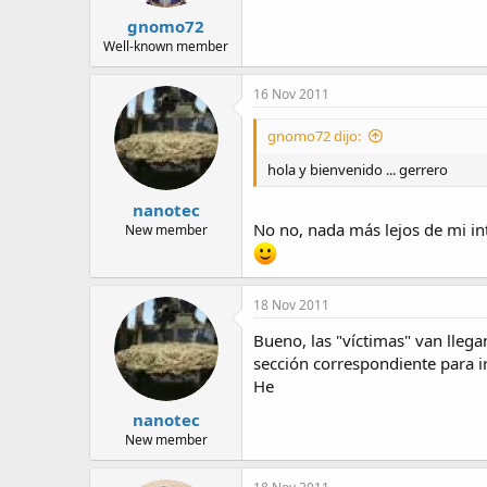
gnomo72
Well-known member
16 Nov 2011
gnomo72 dijo:
hola y bienvenido ... gerrero
nanotec
No no, nada más lejos de mi in
New member
18 Nov 2011
Bueno, las "víctimas" van lleg
sección correspondiente para i
He
nanotec
New member