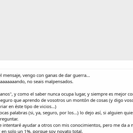
el mensaje, vengo con ganas de dar guerra...
aaaaaaaaando, no seais malpensados.
anos", y como el saber nunca ocupa lugar, y siempre es mejor c
eguro que aprendo de vosotros un montón de cosas (y digo voso
iar en éste tipo de vicios...)
 palabras (si, ya, seguro, por los...) lo dejo así, si alguien qu
reguntar.
e intentaré ayudar a otros con mis conocimientos, pero me da a mí
en solo un 1%, porque soy novato total.