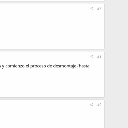
#7
#8
es) y comienzo el proceso de desmontaje (hasta
#9