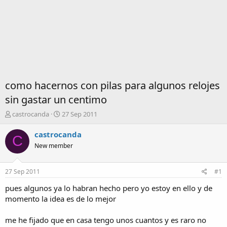
como hacernos con pilas para algunos relojes
sin gastar un centimo
I
F
castrocanda
27 Sep 2011
n
e
i
c
castrocanda
C
c
h
New member
i
a
a
d
d
e
27 Sep 2011
#1
o
i
r
n
pues algunos ya lo habran hecho pero yo estoy en ello y de
d
i
momento la idea es de lo mejor
e
c
l
i
me he fijado que en casa tengo unos cuantos y es raro no
t
o