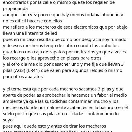
encontrarlos por la calle o mismo que te los regalen de
e
propaganda
m
a
aunque cada vez parece que hay menos todabia abundan y
no es dificil hacerse con ellos
me refiero a los mecheros de esos electronicos que por abajo
llevan una linternita de led
pues en mi caso resulta que como por desgracia soy fumador
y de esos mecheros tengo de sobra cuando los acabo los
guardo en una caja de zapatos por no tirarlos ya que a veces
los recargo o los aprovecho en piezas para otros
y el otro dia me dio por desacher uno y me fije que llevan 3
pilas (AG3) (LR41) que valen para algunos relojes o mismo
para otros aparatos
y el tema esta que por cada mechero sacamos 3 pilas y que
aparte de poderlas aprobechar le hacemos un fabor al medio
ambiente ya que las susodichas contaminan mucho y los
mecheros donde normalmente acaban es en la basura o en el
suelo por lo que esas pilas no recicladas contaminaran lo
suyo
pues aqui queda esto y antes de tirar los mecheros