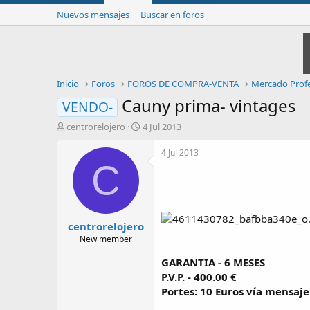
Nuevos mensajes
Buscar en foros
Inicio
Foros
FOROS DE COMPRA-VENTA
Mercado Profe
Cauny prima- vintages
VENDO-
I
F
centrorelojero
4 Jul 2013
n
e
i
c
4 Jul 2013
c
h
C
i
a
a
d
d
e
o
i
centrorelojero
r
n
d
i
New member
e
c
GARANTIA - 6 MESES
l
i
t
o
P.V.P. - 400.00 €
e
Portes: 10 Euros vía mensaje
m