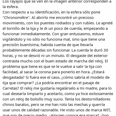
Los rayajos que se ven en la imagen anterior corresponden a
la esfera.
Con respecto a su identificación, en la esfera sólo pone
"Chronométre". Al abrirlo me encontré un precioso
movimiento, con los puentes rodiados y con rubíes. Le apreté
el tornillo de la tija y le di un poco de cuerda, empezando a
funcionar inmediatamente. Con gran entusiasmo, estuve
vigilándolo y no sólo no funciona mal, sino que tiene una
precisión buenísima, habida cuenta de que llevaría
probablemente décadas sin funcionar. La cuerda le duró 30
horas, y no se desvió ni un minuto. El desgaste del exterior
contrasta mucho con el buen estado de marcha del reloj. El
problema que tiene es que se le vuelve a salir la tija con
facilidad, al sacar la corona para ponerlo en hora. ¿Estará
desgastada? Si fuera ese el caso, ¿cómo sabría el modelo de
tija que comprar? ¿La podría encontrar en el pasaje de
Carretas? El reloj me gustaría regalárselo a mi madre, para lo
cual desearía limpiarlo y aceitarlo, como ya hice exitosamente
con un reloj de bolsillo muy sucio. Tenía los destornilladores
chinos baratos, pero se me han roto las mechas y querría
usar unos de calidad razonable. He visto unos de marca WIT,
que son de precio medio. ¿Alguien conoce esa marca? ¿Son