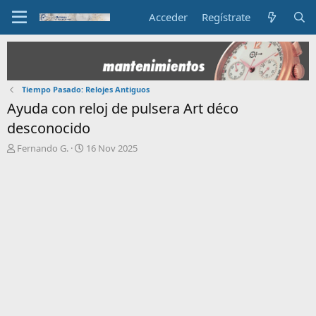
Acceder
Regístrate
Tiempo Pasado: Relojes Antiguos
Ayuda con reloj de pulsera Art déco
desconocido
I
F
Fernando G.
16 Nov 2025
n
e
i
c
c
h
i
a
a
d
d
e
o
i
r
n
d
i
e
c
l
i
t
o
e