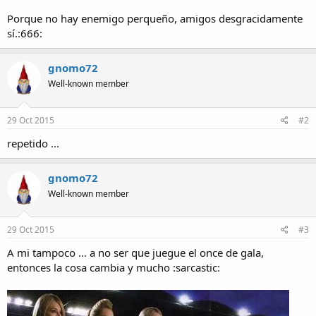
Porque no hay enemigo perqueño, amigos desgracidamente
sí.:666:
gnomo72
Well-known member
29 Oct 2015
#2
repetido ...
gnomo72
Well-known member
29 Oct 2015
#3
A mi tampoco ... a no ser que juegue el once de gala,
entonces la cosa cambia y mucho :sarcastic: