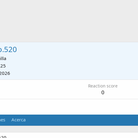
o.520
illa
025
2026
Reaction score
0
nes
Acerca
520.