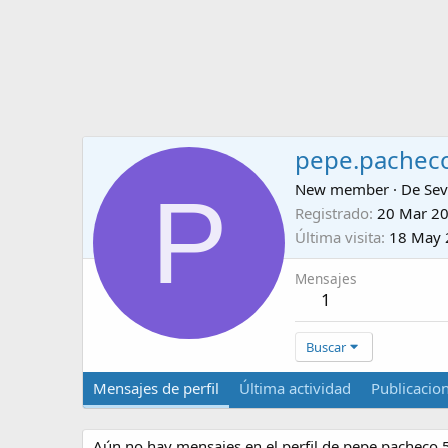
pepe.pachec
P
New member
·
De
Sev
Registrado
20 Mar 2
Última visita
18 May 
Mensajes
1
Buscar
Mensajes de perfil
Última actividad
Publicacio
Aún no hay mensajes en el perfil de pepe.pacheco.