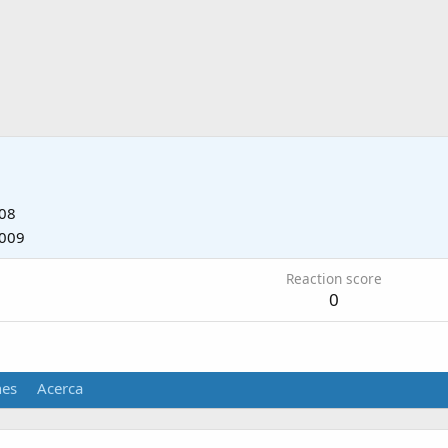
008
2009
Reaction score
0
nes
Acerca