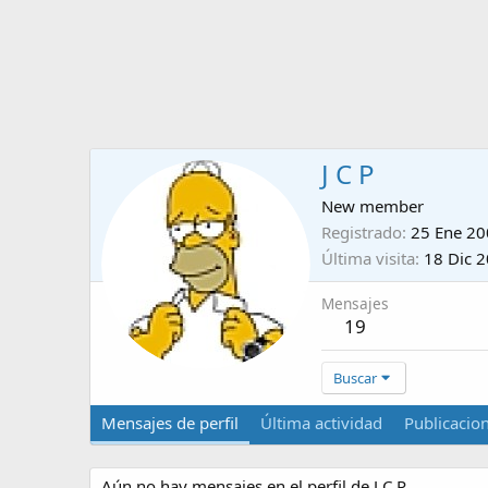
J C P
New member
Registrado
25 Ene 2
Última visita
18 Dic 
Mensajes
19
Buscar
Mensajes de perfil
Última actividad
Publicacio
Aún no hay mensajes en el perfil de J C P.